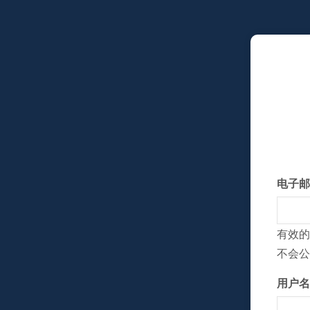
跳
转
到
主
要
内
容
电子邮
有效的
不会公
用户名