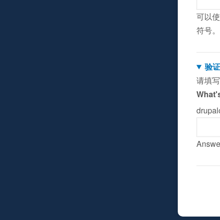
可以使
符号。
验
请填写
What's
drup
Answer