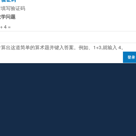
请填写验证码
数学问题
 + 4 =
计算出这道简单的算术题并键入答案。例如、1+3,就输入 4。