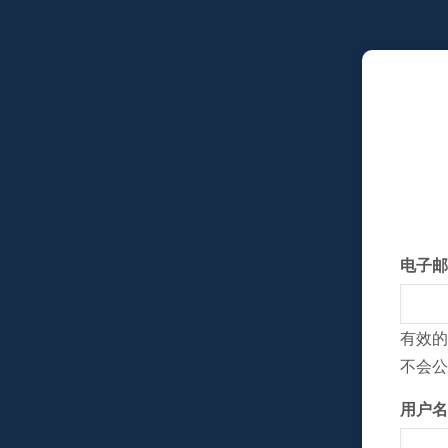
跳
转
到
主
要
内
容
电子邮
有效的
不会公
用户名