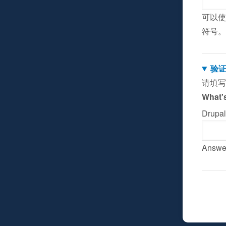
可以使
符号。
验
请填写
What's
Drup
Answer